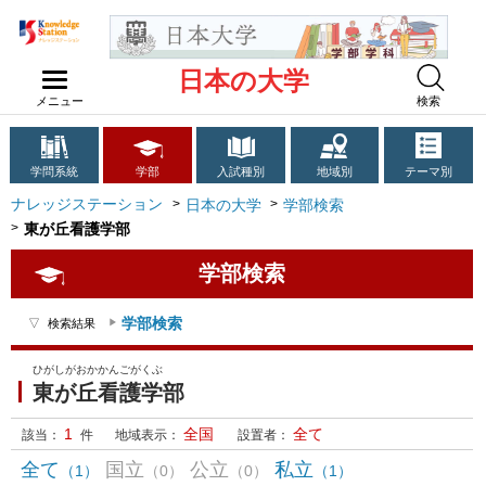
日本の大学
メニュー
検索
学問系統
学部
入試種別
地域別
テーマ別
ナレッジステーション
日本の大学
学部検索
東が丘看護学部
学部検索
学部検索
検索結果
ひがしがおかかんごがくぶ
東が丘看護学部
1
全国
全て
該当：
件
地域表示：
設置者：
全て
国立
公立
私立
（1）
（0）
（0）
（1）