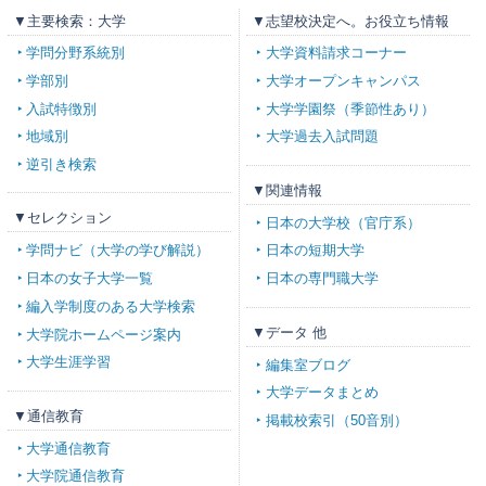
▼主要検索：大学
▼志望校決定へ。お役立ち情報
学問分野系統別
大学資料請求コーナー
学部別
大学オープンキャンパス
入試特徴別
大学学園祭（季節性あり）
地域別
大学過去入試問題
逆引き検索
▼関連情報
▼セレクション
日本の大学校（官庁系）
学問ナビ（大学の学び解説）
日本の短期大学
日本の女子大学一覧
日本の専門職大学
編入学制度のある大学検索
▼データ 他
大学院ホームページ案内
大学生涯学習
編集室ブログ
大学データまとめ
▼通信教育
掲載校索引（50音別）
大学通信教育
大学院通信教育