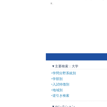
す。
▼主要検索：大学
学問分野系統別
学部別
入試特徴別
地域別
逆引き検索
▼セレクション