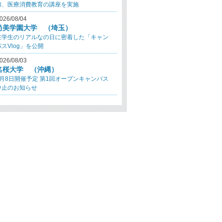
加、医療消費教育の講座を実施
026/08/04
尚美学園大学 （埼玉）
在学生のリアルなの日に密着した「キャン
パスVlog」を公開
026/08/03
名桜大学 （沖縄）
8月8日開催予定 第1回オープンキャンパス
中止のお知らせ