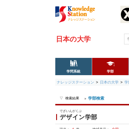
日本の大学
学問系統
学部
ナレッジステーション
日本の大学
学
学部検索
検索結果
でざいんがくぶ
デザイン学部