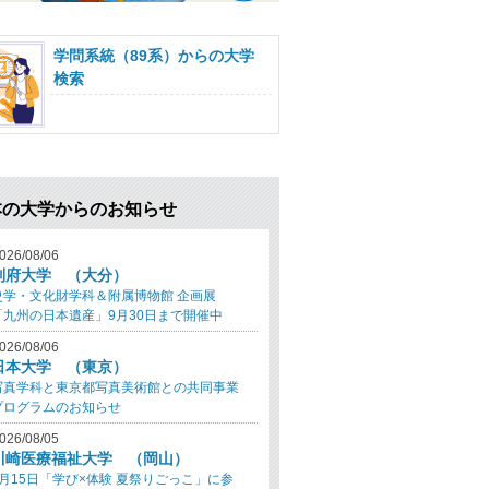
学問系統（89系）からの大学
検索
本の大学からのお知らせ
026/08/06
別府大学 （大分）
史学・文化財学科＆附属博物館 企画展
「九州の日本遺産」9月30日まで開催中
026/08/06
日本大学 （東京）
写真学科と東京都写真美術館との共同事業
プログラムのお知らせ
026/08/05
川崎医療福祉大学 （岡山）
8月15日「学び×体験 夏祭りごっこ」に参