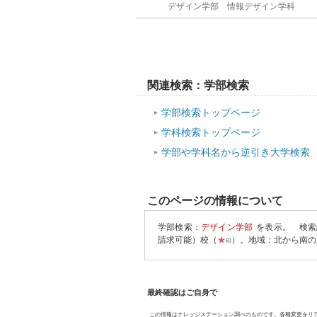
デザイン学部 情報デザイン学科
関連検索：学部検索
学部検索トップページ
学科検索トップページ
学部や学科名から逆引き大学検索
このページの情報について
学部検索：
デザイン学部
を表示。
検索
請求可能）校（
★
）。地域：北から南の
印
最終確認はご自身で
この情報はナレッジステーション調べのものです。各種変更をリ