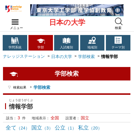
日本の大学
メニュー
検索
学問系統
学部
入試種別
地域別
テーマ別
ナレッジステーション
日本の大学
学部検索
情報学部
学部検索
学部検索
検索結果
じょうほうがくぶ
情報学部
3
全国
国立
該当：
件
地域表示：
設置者：
全て
国立
公立
私立
（24）
（3）
（1）
（20）