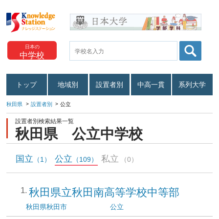
日本の
中学校
トップ
地域別
設置者別
中高一貫
系列大学
秋田県
設置者別
公立
設置者別検索結果一覧
秋田県 公立中学校
国立
公立
私立
（1）
（109）
（0）
秋田県立秋田南高等学校中等部
秋田県
秋田市
公立