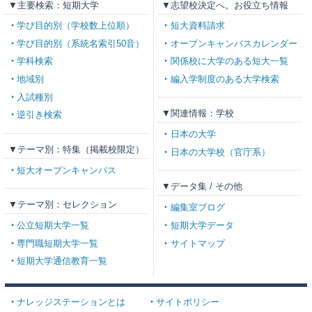
▼主要検索：短期大学
▼志望校決定へ。お役立ち情報
学び目的別（学校数上位順）
短大資料請求
学び目的別（系統名索引50音）
オープンキャンパスカレンダー
学科検索
関係校に大学のある短大一覧
地域別
編入学制度のある大学検索
入試種別
▼関連情報：学校
逆引き検索
日本の大学
▼テーマ別：特集（掲載校限定）
日本の大学校（官庁系）
短大オープンキャンパス
▼データ集 / その他
▼テーマ別：セレクション
編集室ブログ
公立短期大学一覧
短期大学データ
専門職短期大学一覧
サイトマップ
短期大学通信教育一覧
ナレッジステーションとは
サイトポリシー