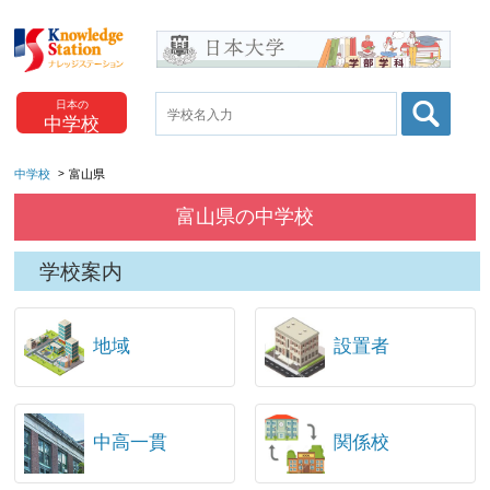
日本の
中学校
中学校
富山県
富山県の中学校
学校案内
地域
設置者
中高一貫
関係校