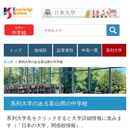
日本の
中学校
トップ
地域別
設置者別
中高一貫
系列大学
富山県
系列大学のある富山県の中学校
系列大学のある富山県の中学校
系列大学名をクリックすると大学詳細情報に進みま
す（「日本の大学」関係校情報）。