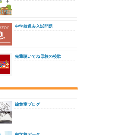
中学校過去入試問題
先輩聴いてね母校の校歌
編集室ブログ
中学校データ