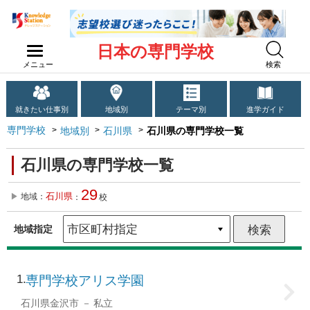
日本の専門学校
メニュー
検索
就きたい仕事別
地域別
テーマ別
進学ガイド
専門学校
地域別
石川県
石川県の専門学校一覧
石川県の専門学校一覧
29
石川県
地域：
：
校
地域指定
1
専門学校アリス学園
石川県金沢市
私立