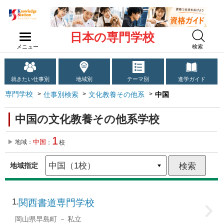
日本の専門学校
メニュー
検索
就きたい仕事別
地域別
テーマ別
進学ガイド
専門学校
仕事別検索
文化教養その他系
中国
中国の文化教養その他系学校
1
中国
地域：
：
校
地域指定
1
関西書道専門学校
岡山県早島町
私立