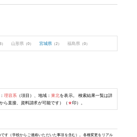
山形県
宮城県
福島県
3）
（0）
（2）
（0）
：
理容系
（項目）、地域：
東北
を表示。 検索結果一覧は詳
から直接、資料請求が可能です）（
★
印）。
のです（学校からご連絡いただいた事項を含む）。各種変更をリアル