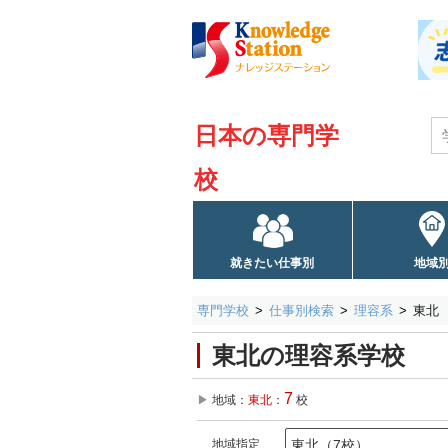
日本の専門学
校
就きたい仕事別
地域
専門学校
仕事別検索
理容系
東北
東北の理容系学校
7
地域：
東北
：
校
地域指定