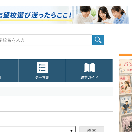
別
テーマ別
進学ガイド