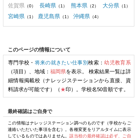
佐賀県
長崎県
熊本県
大分県
（0）
（1）
（2）
（1）
宮崎県
鹿児島県
沖縄県
（1）
（1）
（4）
このページの情報について
専門学校・
将来の就きたい仕事別
検索：
幼児教育系
（項目）、地域：
福岡県
を表示。 検索結果一覧は詳
細情報掲載校（ナレッジステーションから直接、資
料請求が可能です）（
★
印）。学校名50音順です。
最終確認はご自身で
この情報はナレッジステーション調べのものです（学校からご
連絡いただいた事項を含む）。各種変更をリアルタイムに表示
しているものではありません。
該当校の最終確認は必ず、ご自