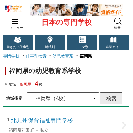
日本の専門学校
メニュー
検索
就きたい仕事別
地域別
テーマ別
進学ガイド
専門学校
仕事別検索
幼児教育系
福岡県
福岡県の幼児教育系学校
4
福岡県
地域：
：
校
地域指定
1
北九州保育福祉専門学校
福岡県苅田町
私立