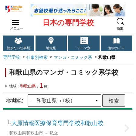
日本の専門学校
メニュー
検索
就きたい仕事別
地域別
テーマ別
進学ガイド
専門学校
仕事別検索
マンガ・コミック系
和歌山県
和歌山県のマンガ・コミック系学校
1
和歌山県
地域：
：
校
地域指定
1
大原情報医療保育専門学校和歌山校
和歌山県和歌山市
私立