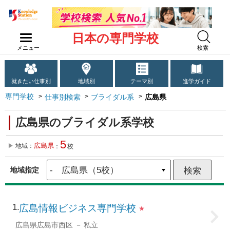
日本の専門学校
メニュー
検索
就きたい仕事別
地域別
テーマ別
進学ガイド
専門学校
仕事別検索
ブライダル系
広島県
広島県のブライダル系学校
5
広島県
地域：
：
校
地域指定
1
広島情報ビジネス専門学校
★
広島県広島市西区
私立