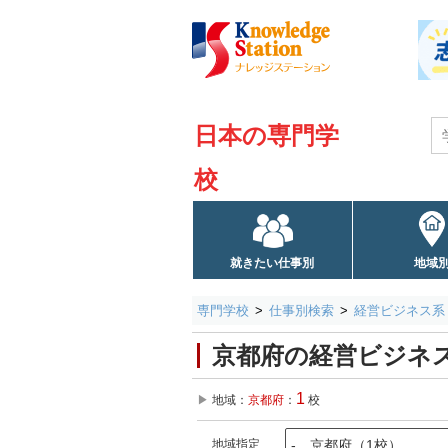
日本の専門学
校
就きたい仕事別
地域
専門学校
仕事別検索
経営ビジネス系
京都府の経営ビジネ
1
地域：
京都府
：
校
地域指定