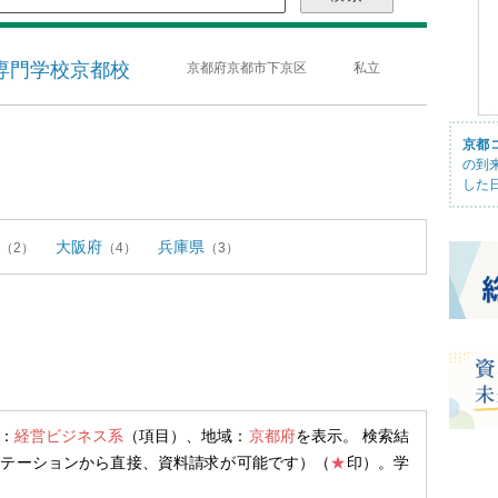
専門学校京都校
京都府京都市下京区
私立
京都
の到
した
大阪府
兵庫県
（2）
（4）
（3）
：
経営ビジネス系
（項目）、地域：
京都府
を表示。 検索結
ステーションから直接、資料請求が可能です）（
★
印）。学