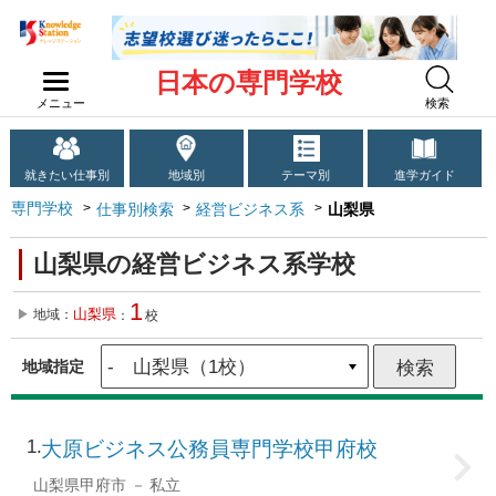
日本の専門学校
メニュー
検索
就きたい仕事別
地域別
テーマ別
進学ガイド
専門学校
仕事別検索
経営ビジネス系
山梨県
山梨県の経営ビジネス系学校
1
山梨県
地域：
：
校
地域指定
1
大原ビジネス公務員専門学校甲府校
山梨県甲府市
私立