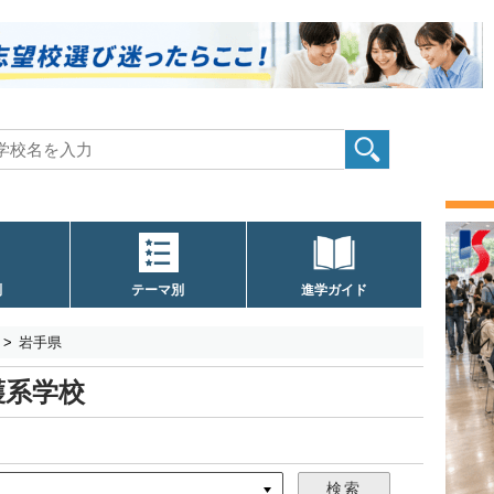
別
テーマ別
進学ガイド
岩手県
護系学校