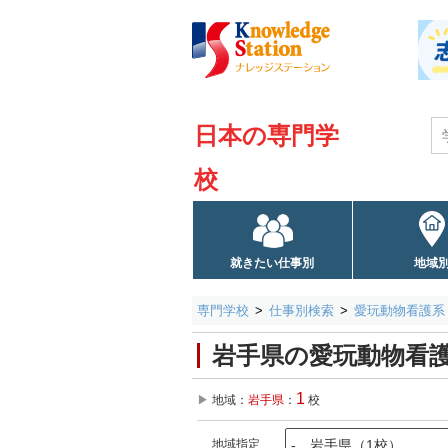
日本の専門学
校
就きたい仕事別
地域
専門学校
仕事別検索
愛玩動物看護系
岩手県の愛玩動物看
1
地域：
岩手県
：
校
地域指定