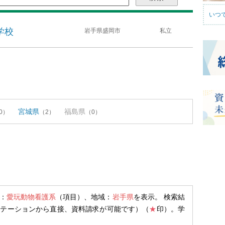
いつ
学校
岩手県盛岡市
私立
宮城県
福島県
0）
（2）
（0）
：
愛玩動物看護系
（項目）、地域：
岩手県
を表示。 検索結
ステーションから直接、資料請求が可能です）（
★
印）。学