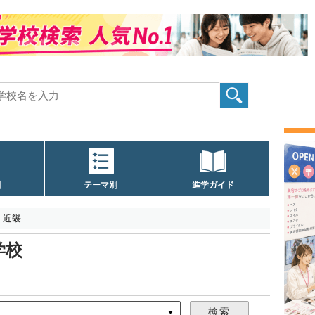
別
テーマ別
進学ガイド
近畿
学校