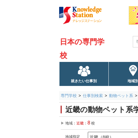
日本の専門学
校
就きたい仕事別
地域
専門学校
仕事別検索
動物ペット系
近畿の動物ペット系
8
地域：
近畿
：
校
地域指定