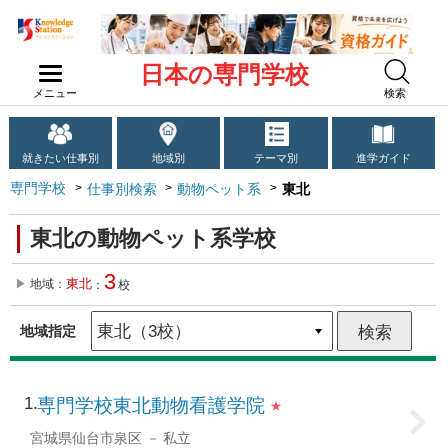
日本の専門学校
メニュー
検索
就きたい仕事別
地域別
テーマ別
進学ガイド
専門学校
仕事別検索
動物ペット系
東北
東北の動物ペット系学校
3
東北
地域：
：
校
地域指定
1
専門学校東北動物看護学院
★
宮城県仙台市泉区
私立