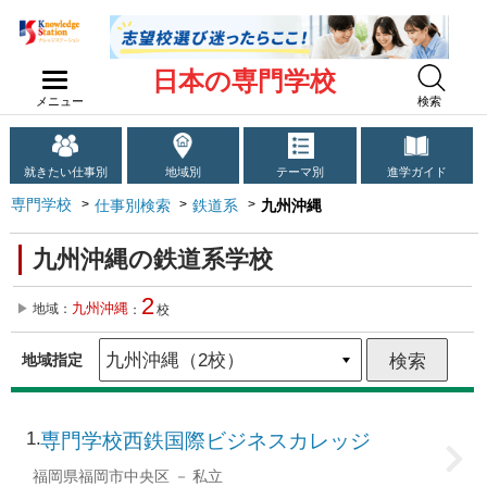
日本の専門学校
メニュー
検索
就きたい仕事別
地域別
テーマ別
進学ガイド
専門学校
仕事別検索
鉄道系
九州沖縄
九州沖縄の鉄道系学校
2
九州沖縄
地域：
：
校
地域指定
1
専門学校西鉄国際ビジネスカレッジ
福岡県福岡市中央区
私立