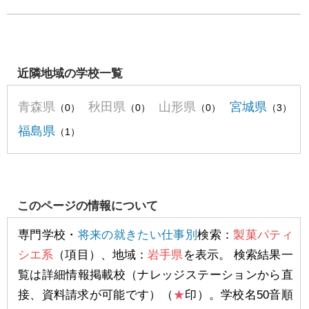
近隣地域の学校一覧
青森県
秋田県
山形県
宮城県
（0）
（0）
（0）
（3）
福島県
（1）
このページの情報について
専門学校・
将来の就きたい仕事別
検索：
製菓パティ
シエ系
（項目）、地域：
岩手県
を表示。 検索結果一
覧は詳細情報掲載校（ナレッジステーションから直
接、資料請求が可能です）（
★
印）。学校名50音順