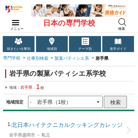
日本の専門学校
メニュー
検索
就きたい仕事別
地域別
テーマ別
進学ガイド
専門学校
仕事別検索
製菓パティシエ系
岩手県
岩手県の製菓パティシエ系学校
1
岩手県
地域：
：
校
地域指定
1
北日本ハイテクニカルクッキングカレッジ
岩手県盛岡市
私立