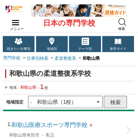
日本の専門学校
メニュー
検索
就きたい仕事別
地域別
テーマ別
進学ガイド
専門学校
仕事別検索
柔道整復系
和歌山県
和歌山県の柔道整復系学校
1
和歌山県
地域：
：
校
地域指定
1
和歌山医療スポーツ専門学校
★
和歌山県有田市
私立