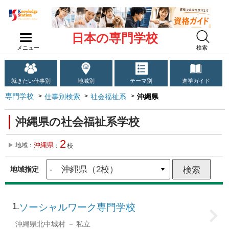
日本の専門学校
メニュー
検索
就きたい仕事別
地域別
テーマ別
進学ガイド
専門学校
仕事別検索
社会福祉系
沖縄県
沖縄県の社会福祉系学校
2
沖縄県
地域：
：
校
地域指定
1
ソーシャルワーク専門学校
沖縄県北中城村
私立