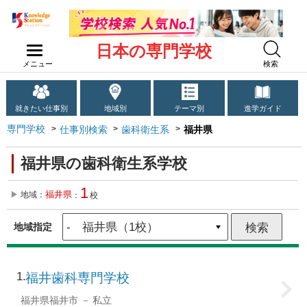
日本の専門学校
メニュー
検索
就きたい仕事別
地域別
テーマ別
進学ガイド
専門学校
仕事別検索
歯科衛生系
福井県
福井県の歯科衛生系学校
1
福井県
地域：
：
校
地域指定
1
福井歯科専門学校
福井県福井市
私立