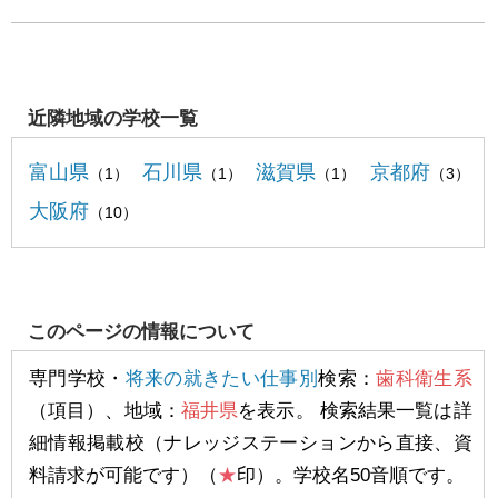
近隣地域の学校一覧
富山県
石川県
滋賀県
京都府
（1）
（1）
（1）
（3）
大阪府
（10）
このページの情報について
専門学校・
将来の就きたい仕事別
検索：
歯科衛生系
（項目）、地域：
福井県
を表示。 検索結果一覧は詳
細情報掲載校（ナレッジステーションから直接、資
料請求が可能です）（
★
印）。学校名50音順です。