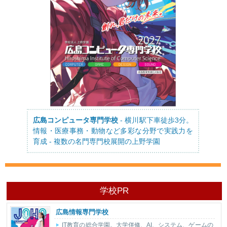
広島コンピュータ専門学校
- 横川駅下車徒歩3分。
情報・医療事務・動物など多彩な分野で実践力を
育成 - 複数の名門専門校展開の上野学園
学校PR
広島情報専門学校
IT教育の総合学園。大学併修、AI、システム、ゲームの