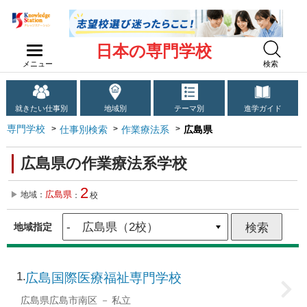
日本の専門学校
メニュー
検索
就きたい仕事別
地域別
テーマ別
進学ガイド
専門学校
仕事別検索
作業療法系
広島県
広島県の作業療法系学校
2
広島県
地域：
：
校
地域指定
1
広島国際医療福祉専門学校
広島県広島市南区
私立