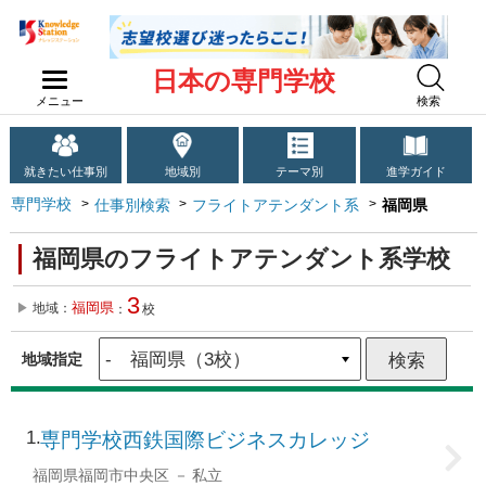
日本の専門学校
メニュー
検索
就きたい仕事別
地域別
テーマ別
進学ガイド
専門学校
仕事別検索
フライトアテンダント系
福岡県
福岡県のフライトアテンダント系学校
3
福岡県
地域：
：
校
地域指定
1
専門学校西鉄国際ビジネスカレッジ
福岡県福岡市中央区
私立