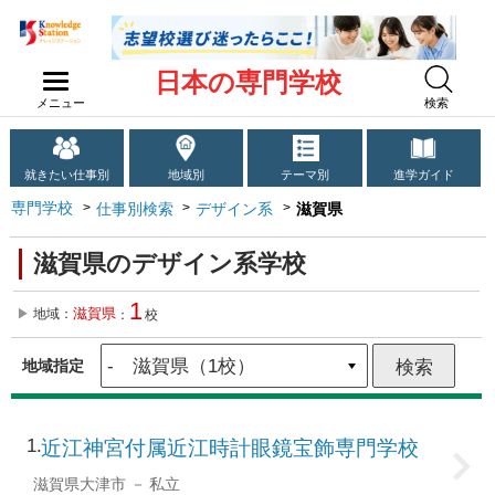
日本の専門学校
メニュー
検索
就きたい仕事別
地域別
テーマ別
進学ガイド
専門学校
仕事別検索
デザイン系
滋賀県
滋賀県のデザイン系学校
1
滋賀県
地域：
：
校
地域指定
1
近江神宮付属近江時計眼鏡宝飾専門学校
滋賀県大津市
私立