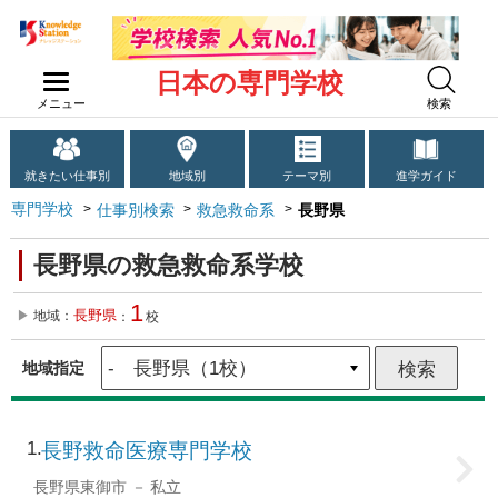
日本の専門学校
メニュー
検索
就きたい仕事別
地域別
テーマ別
進学ガイド
専門学校
仕事別検索
救急救命系
長野県
長野県の救急救命系学校
1
長野県
地域：
：
校
地域指定
1
長野救命医療専門学校
長野県東御市
私立