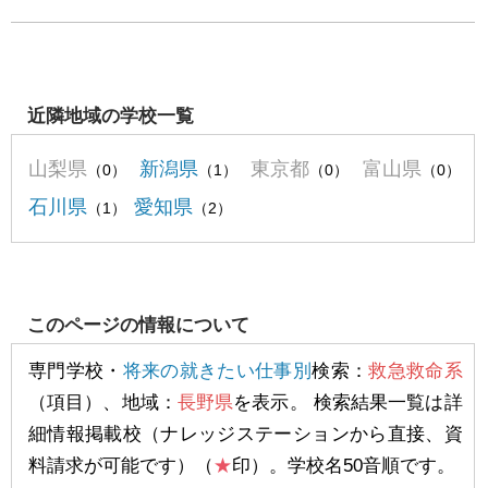
近隣地域の学校一覧
山梨県
新潟県
東京都
富山県
（0）
（1）
（0）
（0）
石川県
愛知県
（1）
（2）
このページの情報について
専門学校・
将来の就きたい仕事別
検索：
救急救命系
（項目）、地域：
長野県
を表示。 検索結果一覧は詳
細情報掲載校（ナレッジステーションから直接、資
料請求が可能です）（
★
印）。学校名50音順です。