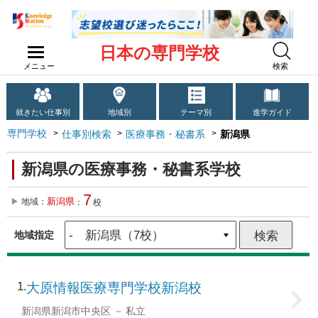
日本の専門学校
メニュー
検索
就きたい仕事別
地域別
テーマ別
進学ガイド
専門学校
仕事別検索
医療事務・秘書系
新潟県
新潟県の医療事務・秘書系学校
7
新潟県
地域：
：
校
地域指定
1
大原情報医療専門学校新潟校
新潟県新潟市中央区
私立