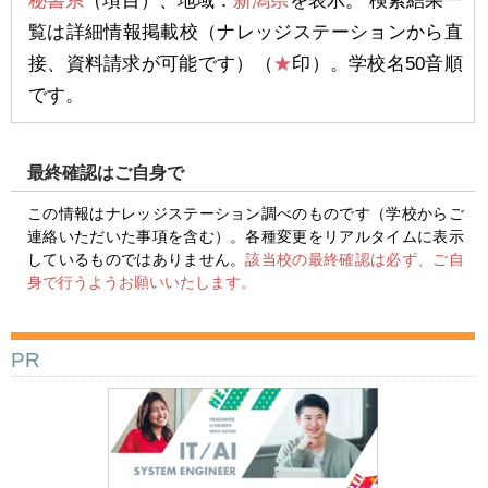
秘書系
（項目）、地域：
新潟県
を表示。 検索結果一
覧は詳細情報掲載校（ナレッジステーションから直
接、資料請求が可能です）（
★
印）。学校名50音順
です。
最終確認はご自身で
この情報はナレッジステーション調べのものです（学校からご
連絡いただいた事項を含む）。各種変更をリアルタイムに表示
しているものではありません。
該当校の最終確認は必ず、ご自
身で行うようお願いいたします。
PR