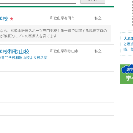
学校
和歌山県有田市
私立
★
なら、和歌山医療スポーツ専門学校！第一線で活躍する現役プロの
が徹底的にプロの医療人を育てます
大原
と歴
職、
学校和歌山校
和歌山県和歌山市
私立
製菓専門学校和歌山校より校名変