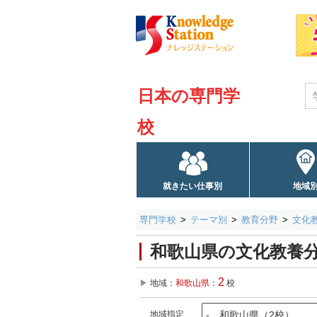
日本の専門学
校
就きたい仕事別
地域
専門学校
テーマ別
教育分野
文化
和歌山県の文化教養
2
地域：
和歌山県
：
校
地域指定