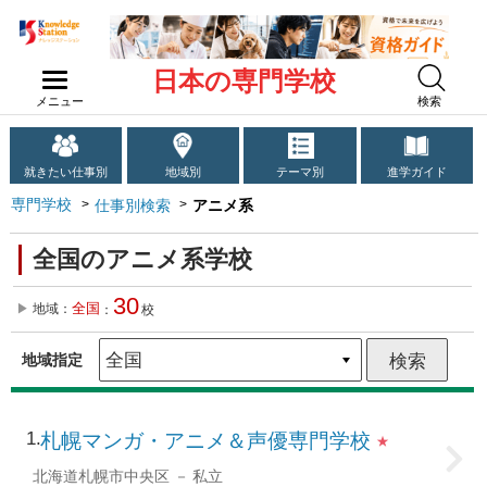
日本の専門学校
メニュー
検索
就きたい仕事別
地域別
テーマ別
進学ガイド
専門学校
仕事別検索
アニメ系
全国のアニメ系学校
30
全国
地域：
：
校
地域指定
1
札幌マンガ・アニメ＆声優専門学校
★
北海道札幌市中央区
私立