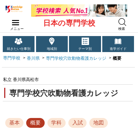
日本の専門学校
メニュー
検索
就きたい仕事別
地域別
テーマ別
進学ガイド
専門学校
香川県
専門学校穴吹動物看護カレッジ
概要
私立 香川県高松市
専門学校穴吹動物看護カレッジ
基本
概要
学科
入試
地図