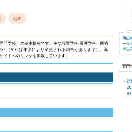
試
地図
岡山
専門学校）の基本情報です。主な設置学科-看護学科、医療
ータ
者を
学科（学科は年度により変更される場合があります）。基
サイトへのリンクを掲載しています。
専門
徳
2
9