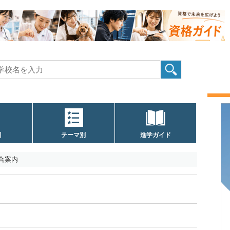
別
テーマ別
進学ガイド
総合案内