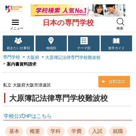
日本の専門学校
メニュー
検索
就きたい仕事別
地域別
テーマ別
進学ガイド
専門学校
大阪府
大原簿記法律専門学校難波校
案内書資料請求
資料請求
私立 大阪府大阪市浪速区
大原簿記法律専門学校難波校
学校公式HPはこちら
基本
概要
学科
学費
入試
就職