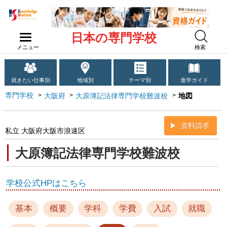
日本の専門学校
メニュー
検索
就きたい仕事別
地域別
テーマ別
進学ガイド
専門学校
大阪府
大原簿記法律専門学校難波校
地図
資料請求
私立 大阪府大阪市浪速区
大原簿記法律専門学校難波校
学校公式HPはこちら
基本
概要
学科
学費
入試
就職