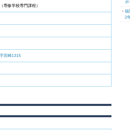
ポ
（専修学校専門課程）
福
2
宮崎1315