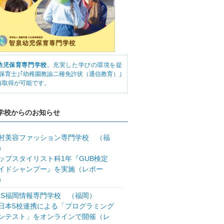
幼児保育専門学校
。充実した学びの環境を提
｢保育士｣｢幼稚園教諭二種免許状（通信教育）｣
格取得が可能です。
学校からのお知らせ
村美容ファッション専門学校 （福
）
ップスタイリスト科1年『GUB検定
イドシャンプー』を実施（レポー
）
CS福岡情報専門学校 （福岡）
日本5校連携による「プログラミング
ンテスト」をオンラインで開催（レ