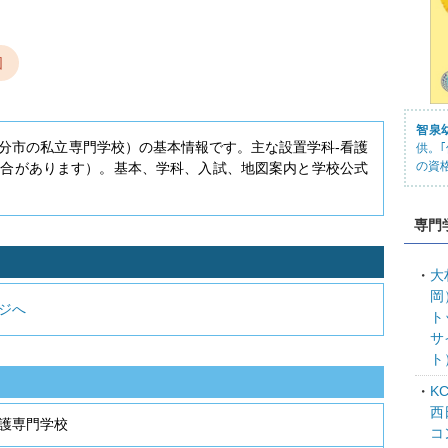
図
智泉
分市の私立専門学校）の基本情報です。主な設置学科-看護
供。
の資
場合があります）。基本、学科、入試、地図案内と学校公式
専門
大
岡
ジへ
ト
サ
ト
K
西
護専門学校
コ