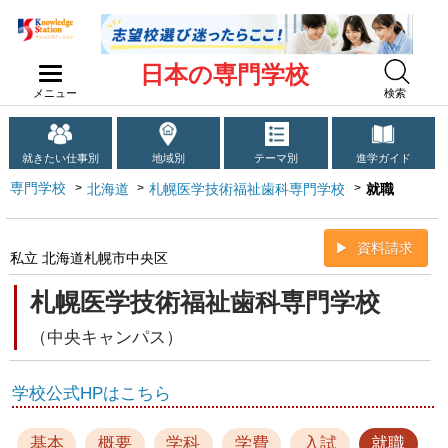
日本の専門学校
メニュー
検索
就きたい仕事別
地域別
テーマ別
進学ガイド
専門学校
北海道
札幌医学技術福祉歯科専門学校
就職
資料請求
私立 北海道札幌市中央区
札幌医学技術福祉歯科専門学校
（中央キャンパス）
学校公式HPはこちら
基本
概要
学科
学費
入試
就職