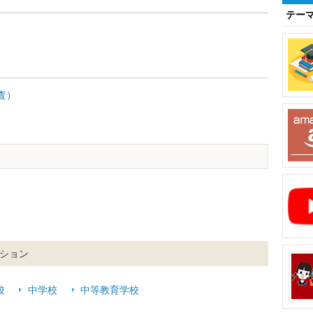
テー
査）
ション
校
中学校
中等教育学校