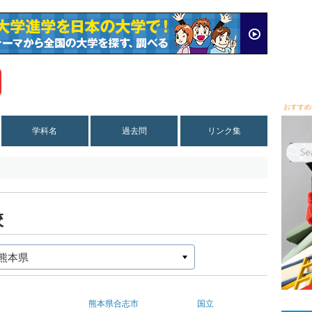
おすすめ
学科名
過去問
リンク集
校
熊本県
合志市
国立