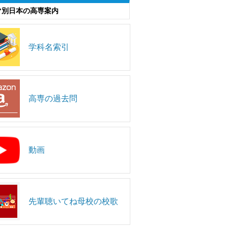
マ別日本の高専案内
学科名索引
高専の過去問
動画
先輩聴いてね母校の校歌