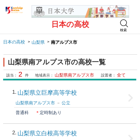
日本の高校
検索
日本の高校
山梨県
南アルプス市
山梨県南アルプス市の高校一覧
2
山梨県南アルプス市
全て
該当：
件
地域表示：
設置者：
1
山梨県立巨摩高等学校
山梨県南アルプス市
公立
普通科
＊
定時制あり
2
山梨県立白根高等学校