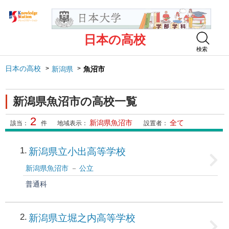
日本の高校
検索
日本の高校
新潟県
魚沼市
新潟県魚沼市の高校一覧
2
新潟県魚沼市
全て
該当：
件
地域表示：
設置者：
1
新潟県立小出高等学校
新潟県魚沼市
公立
普通科
2
新潟県立堀之内高等学校