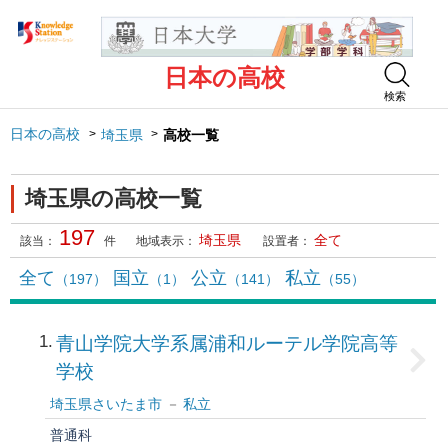
日本の高校
検索
日本の高校
埼玉県
高校一覧
埼玉県の高校一覧
197
埼玉県
全て
該当：
件
地域表示：
設置者：
全て
国立
公立
私立
（197）
（1）
（141）
（55）
1
青山学院大学系属浦和ルーテル学院高等
学校
埼玉県さいたま市
私立
普通科