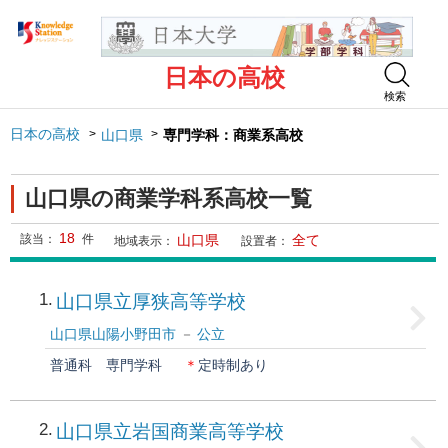
日本の高校
検索
日本の高校
山口県
専門学科：商業系高校
山口県の商業学科系高校一覧
18
該当：
件
山口県
全て
地域表示：
設置者：
1
山口県立厚狭高等学校
山口県山陽小野田市
公立
普通科
専門学科
＊
定時制あり
2
山口県立岩国商業高等学校