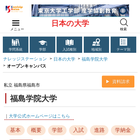
日本の大学
メニュー
検索
学問系統
学部
入試種別
地域別
テーマ別
ナレッジステーション
日本の大学
福島学院大学
オープンキャンパス
資料請求
私立 福島県福島市
福島学院大学
｜
大学公式ホームページはこちら
基本
概要
学部
入試
進路
学納金