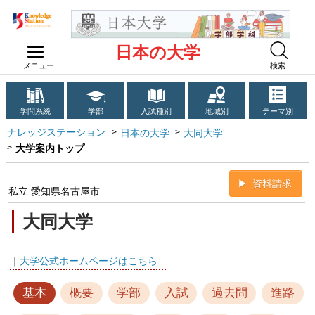
日本の大学
メニュー
検索
学問系統
学部
入試種別
地域別
テーマ別
ナレッジステーション
日本の大学
大同大学
大学案内トップ
資料請求
私立 愛知県名古屋市
大同大学
｜
大学公式ホームページはこちら
基本
概要
学部
入試
過去問
進路