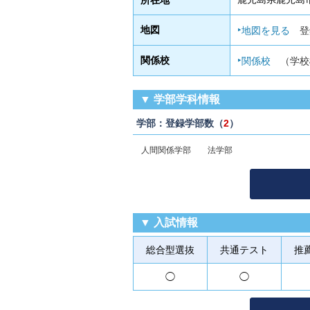
所在地
地図
地図を見る
登
関係校
関係校
（学校
▼ 学部学科情報
学部：登録学部数（
2
）
人間関係学部
法学部
▼ 入試情報
総合型
選抜
共通
テスト
推
◯
◯