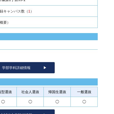
録キャンパス数（
1
）
概要）
学部学科詳細情報
薦型
選抜
社会人
選抜
帰国生
選抜
一般
選抜
◯
◯
◯
◯