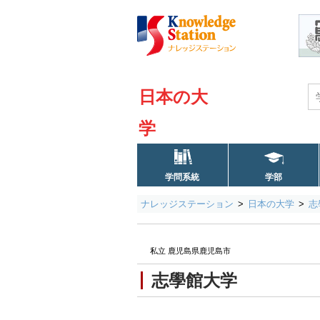
日本の大
学
学問系統
学部
ナレッジステーション
日本の大学
志
私立 鹿児島県鹿児島市
志學館大学