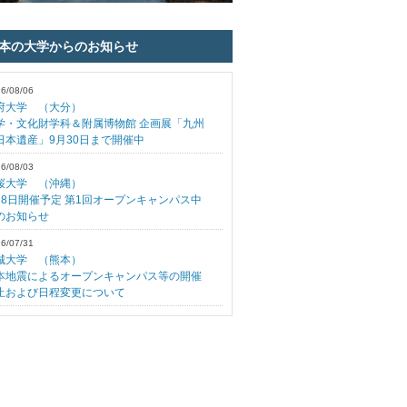
日本の大学からのお知らせ
6/08/06
府大学 （大分）
学・文化財学科＆附属博物館 企画展「九州
日本遺産」9月30日まで開催中
6/08/03
桜大学 （沖縄）
月8日開催予定 第1回オープンキャンパス中
のお知らせ
6/07/31
城大学 （熊本）
本地震によるオープンキャンパス等の開催
止および日程変更について