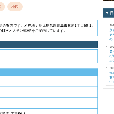
試
地図
▼ 
合案内です。所在地：鹿児島県鹿児島市紫原1丁目59-1。
202
別
の目次と大学公式HPをご案内しています。
史
の
202
名
8
止
202
崇
熊
中
紫原1丁目59-1