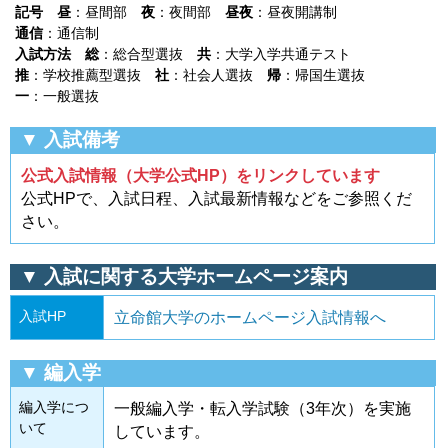
記号
昼
：昼間部
夜
：夜間部
昼夜
：昼夜開講制
通信
：通信制
入試方法
総
：総合型選抜
共
：大学入学共通テスト
推
：学校推薦型選抜
社
：社会人選抜
帰
：帰国生選抜
一
：一般選抜
▼ 入試備考
公式入試情報（大学公式HP）をリンクしています
公式HPで、入試日程、入試最新情報などをご参照くだ
さい。
▼ 入試に関する大学ホームページ案内
入試HP
立命館大学のホームページ入試情報へ
▼ 編入学
編入学につ
一般編入学・転入学試験（3年次）を実施
いて
しています。