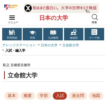
日本の大学
メニュー
検索
学問系統
学部
入試種別
地域別
テーマ別
ナレッジステーション
日本の大学
立命館大学
入試・編入学
私立 京都府京都市
立命館大学
基本
概要
学部
入試
過去問
地図