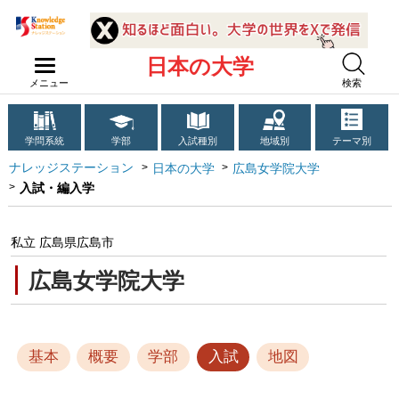
日本の大学
メニュー
検索
学問系統
学部
入試種別
地域別
テーマ別
ナレッジステーション
日本の大学
広島女学院大学
入試・編入学
私立 広島県広島市
広島女学院大学
基本
概要
学部
入試
地図