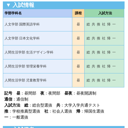
▼ 入試情報
学部学科名
課程
入試方法
人文学部 国際英語学科
昼
総 共 推 社 帰 一
人文学部 日本文化学科
昼
総 共 推 社 帰 一
人間生活学部 生活デザイン学科
昼
総 共 推 社 帰 一
人間生活学部 管理栄養学科
昼
総 共 推 社 帰 一
人間生活学部 児童教育学科
昼
総 共 推 社 帰 一
記号
昼
：昼間部
夜
：夜間部
昼夜
：昼夜開講制
通信
：通信制
入試方法
総
：総合型選抜
共
：大学入学共通テスト
推
：学校推薦型選抜
社
：社会人選抜
帰
：帰国生選抜
一
：一般選抜