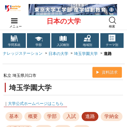
日本の大学
メニュー
検索
学問系統
学部
入試種別
地域別
テーマ別
ナレッジステーション
日本の大学
埼玉学園大学
進路
資料請求
私立 埼玉県川口市
埼玉学園大学
｜
大学公式ホームページはこちら
基本
概要
学部
入試
進路
学納金