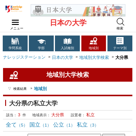
日本の大学
メニュー
検索
学問系統
学部
入試種別
地域別
テーマ別
ナレッジステーション
日本の大学
地域別大学検索
大分県
地域別大学検索
地域別
検索結果
大分県の私立大学
3
大分県
私立
該当：
件
地域表示：
設置者：
全て
国立
公立
私立
（5）
（1）
（1）
（3）