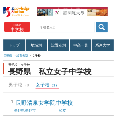
日本の
中学校
トップ
地域別
設置者別
中高一貫
系列大学
長野県
設置者別
女子校
男子校・女子校
長野県 私立女子中学校
男子校
女子校
（0）
（1）
長野清泉女学院中学校
長野県
長野市
私立